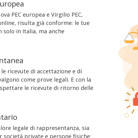
europea
ova PEC europea e Virgilio PEC,
nline, risulta già conforme: le tue
 solo in Italia, ma anche
antanea
e ricevute di accettazione e di
algono come prove legali. E con la
ettare le ricevute di ritorno delle
atario
alore legale di rappresentanza, sia
r società private e persone fisiche: