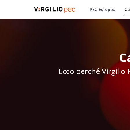
PEC Europea
Ca
C
Ecco perché Virgilio P