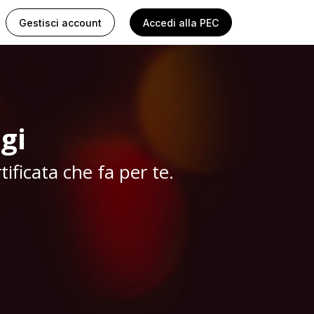
Gestisci account
Accedi
alla PEC
gi
tificata che fa per te.