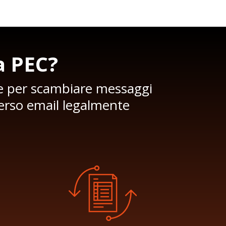
a PEC?
ace per scambiare messaggi
averso email legalmente